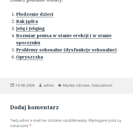
Płodzenie dzieci
Rak jądra
Jelq i Jelqing
Rozmiar penisa w stanie erekcji i w stanie
spoczynku
Problemy seksualne (dysfunkcje seksualne)
Opryszczka
Opublikowano
Autor
Kategorie
19-08-2009
admin
Męskie zdrowie
,
Seksualność
Dodaj komentarz
Twój adres e-mail nie zostanie opublikowany.
Wymagane pola są
oznaczone
*