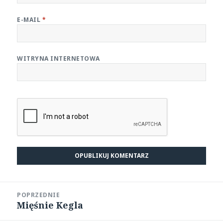
E-MAIL
*
WITRYNA INTERNETOWA
Nawigacja
POPRZEDNIE
wpisu
Mięśnie Kegla
Poprzedni
wpis: