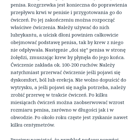
penisa. Rozgrzewka jest konieczna do poprawienia
przepływu krwi w penisie i przygotowania go do
ćwiczeń. Po jej zakończeniu można rozpocząć
właściwe ćwiczenia. Należy używać do nich
lubrykantu, a uścisk dłoni powinien całkowicie
obejmować podstawę penisa, tak by krew z niego
nie odpływała. Następnie „doi się” penisa w stronę
żołędzi, zmuszając krew by płynęła do jego końca.
Ćwiczenie zakłada ok. 100-200 ruchów. Należy
natychmiast przerwać ćwiczenie jeśli pojawi się
dyskomfort, ból lub erekcja. Nie wolno dopuścić do
wytrysku, a jeśli pojawi się nagła potrzeba, należy
zrobić przerwę w trakcie ćwiczeń. Po kilku
miesiącach ćwiczeń można zaobserwować wzrost
rozmiaru penisa, zarówno w długości jak i w
obwodzie. Po około roku częste jest zyskanie nawet
kilku centymetrów.
Prosimy pamiętać, że przykład podany powyżej