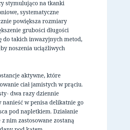
cy stymulująco na tkanki
opniowe, systematyczne
ecznie powiększa rozmiary
ększenie grubości długości
ię do takich inwazyjnych metod,
zeby noszenia uciążliwych
stancje aktywne, które
owanie ciał jamistych w prąciu.
sty- dwa razy dziennie
y nanieść w penisa delikatnie go
ca pod napletkiem. Działanie
e z nim zastosowane zostaną
badany pod kątem