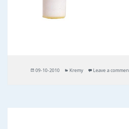
Opublikowano
Kategorie
09-10-2010
Kremy
Leave a commen