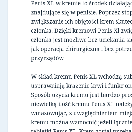
Penis XL w kremie to środek działają
znajdujące się w penisie. Poprzez st
zwiększanie ich objętości krem skut
członka. Dzięki kremowi Penis Xl zwi
członka jest możliwe bez uciekania s
jak operacja chirurgiczna i bez potr
przyrządów.
W skład kremu Penis XL wchodzą sub
usprawniają krążenie krwi i funkcjon
Sposób użycia kremu jest bardzo pro
niewielką ilość kremu Penis XL należ
wmasowując, z uwzględnieniem miejs
kremu można wzmocnić jeżeli łączni
tabletki Penis XL. Krem został prze