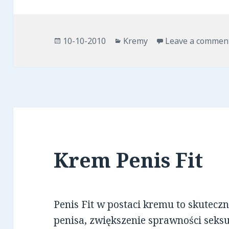
Opublikowano
Kategorie
10-10-2010
Kremy
Leave a commen
Krem Penis Fit
Penis Fit w postaci kremu to skutecz
penisa, zwiększenie sprawności seksua