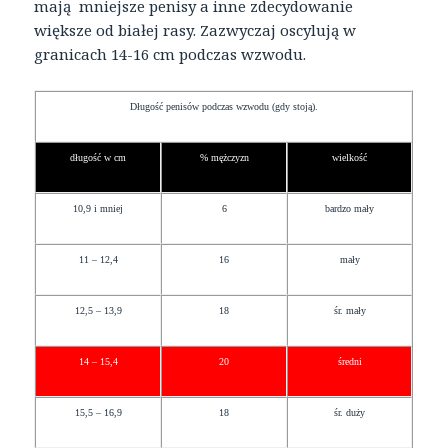
mają mniejsze penisy a inne zdecydowanie
większe od białej rasy. Zazwyczaj oscylują w
granicach 14-16 cm podczas wzwodu.
Długość penisów podczas wzwodu (gdy stoją).
długość w cm
% mężczyzn
wielkość
10,9 i mniej
6
bardzo mały
11 – 12,4
16
mały
12,5 – 13,9
18
śr. mały
14 – 15,4
20
średni
15,5 – 16,9
18
śr. duży