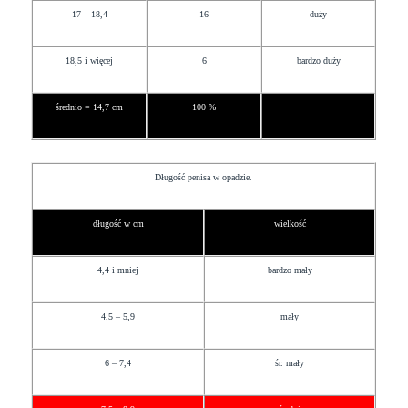
17 – 18,4
16
duży
18,5 i więcej
6
bardzo duży
średnio = 14,7 cm
100 %
Długość penisa w opadzie.
długość w cm
wielkość
4,4 i mniej
bardzo mały
4,5 – 5,9
mały
6 – 7,4
śr. mały