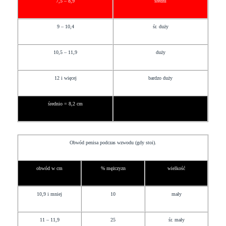
7,5 – 8,9
średni
9 – 10,4
śr. duży
10,5 – 11,9
duży
12 i więcej
bardzo duży
średnio = 8,2 cm
Obwód penisa podczas wzwodu (gdy stoi).
obwód w cm
% mężczyzn
wielkość
10,9 i mniej
10
mały
11 – 11,9
25
śr. mały