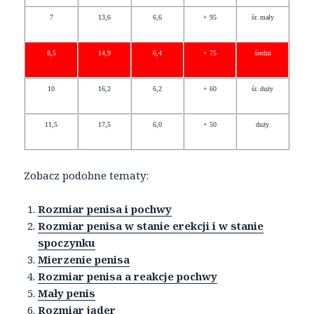
7
13,6
6,6
+ 95
śr. mały
8,5
14,9
6,4
+ 75
średni
10
16,2
6,2
+ 60
śr. duży
11,5
17,5
6,0
+ 50
duży
Zobacz podobne tematy:
Rozmiar penisa i pochwy
Rozmiar penisa w stanie erekcji i w stanie
spoczynku
Mierzenie penisa
Rozmiar penisa a reakcje pochwy
Mały penis
Rozmiar jąder