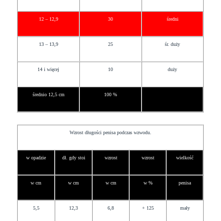
12 – 12,9
30
średni
13 – 13,9
25
śr. duży
14 i więcej
10
duży
średnio 12,5 cm
100 %
Wzrost długości penisa podczas wzwodu.
w opadzie
dł. gdy stoi
wzrost
wzrost
wielkość
w cm
w cm
w cm
w %
penisa
5,5
12,3
6,8
+ 125
mały