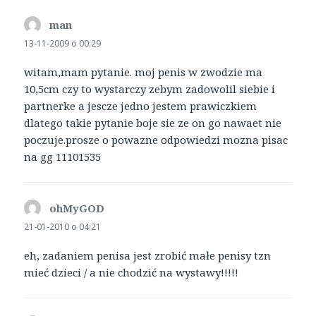
man
pisze:
13-11-2009 o 00:29
witam,mam pytanie. moj penis w zwodzie ma
10,5cm czy to wystarczy zebym zadowolil siebie i
partnerke a jescze jedno jestem prawiczkiem
dlatego takie pytanie boje sie ze on go nawaet nie
poczuje.prosze o powazne odpowiedzi mozna pisac
na gg 11101535
ohMyGOD
pisze:
21-01-2010 o 04:21
eh, zadaniem penisa jest zrobić małe penisy tzn
mieć dzieci / a nie chodzić na wystawy!!!!!