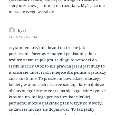
sferę uczuciową, a mniej na rozmiary. Myślę, że nie
masz się czego wstydzić.
byrt
pisze:
21-07-2009 o 20:34
czytam ten artykuł i brzmi on troche jak
pocieszanie facetów z małymi penisami. Jakies
bzdury o tym ze jak jest za długi to wchodzi do
szyjki macicy. Otóz to nie prawda jezeli jest duzy to
macica sie unosi i robi miejsce dla penisa wystarczy
znac anatomie. To prosze mi powiedziec dlaczego
kobiety w anonsach pisza ze szukaja faceta dobrze
obdarzonego? Mysle ze trzeba sie pogodzic z tym ze
ktos ma np. małego penisa i szukac płytkiej
partnerki moze azjatki? Bóg tak wszystko stwozył
ze zawsze mozna sie dopasowac. To tak jakby