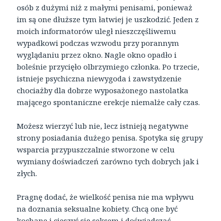
osób z dużymi niż z małymi penisami, ponieważ
im są one dłuższe tym łatwiej je uszkodzić. Jeden z
moich informatorów uległ nieszczęśliwemu
wypadkowi podczas wzwodu przy porannym
wyglądaniu przez okno. Nagle okno opadło i
boleśnie przycięło olbrzymiego członka. Po trzecie,
istnieje psychiczna niewygoda i zawstydzenie
chociażby dla dobrze wyposażonego nastolatka
mającego spontaniczne erekcje niemalże cały czas.
Możesz wierzyć lub nie, lecz istnieją negatywne
strony posiadania dużego penisa. Spotyka się grupy
wsparcia przypuszczalnie stworzone w celu
wymiany doświadczeń zarówno tych dobrych jak i
złych.
Pragnę dodać, że wielkość penisa nie ma wpływu
na doznania seksualne kobiety. Chcą one być
kochane i cieszyć się seksem i doświadczać