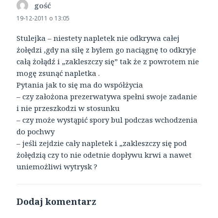
gość
pisze:
19-12-2011 o 13:05
Stulejka – niestety napletek nie odkrywa całej
żołędzi ,gdy na siłę z bylem go naciągnę to odkryje
całą żołądź i „zakleszczy się” tak że z powrotem nie
mogę zsunąć napletka .
Pytania jak to się ma do współżycia
– czy założona prezerwatywa spełni swoje zadanie
i nie przeszkodzi w stosunku
– czy może wystąpić spory bul podczas wchodzenia
do pochwy
– jeśli zejdzie cały napletek i „zakleszczy się pod
żołędzią czy to nie odetnie dopływu krwi a nawet
uniemożliwi wytrysk ?
Dodaj komentarz