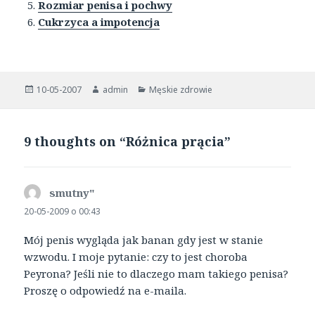
Rozmiar penisa i pochwy
Cukrzyca a impotencja
Opublikowano
Autor
Kategorie
10-05-2007
admin
Męskie zdrowie
9 thoughts on “Różnica prącia”
smutny"
pisze:
20-05-2009 o 00:43
Mój penis wygląda jak banan gdy jest w stanie
wzwodu. I moje pytanie: czy to jest choroba
Peyrona? Jeśli nie to dlaczego mam takiego penisa?
Proszę o odpowiedź na e-maila.