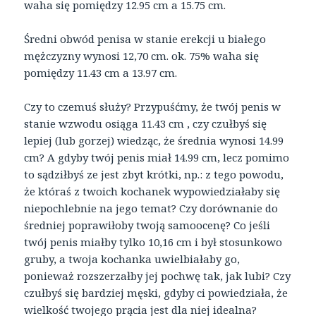
waha się pomiędzy 12.95 cm a 15.75 cm.
Średni obwód penisa w stanie erekcji u białego
mężczyzny wynosi 12,70 cm. ok. 75% waha się
pomiędzy 11.43 cm a 13.97 cm.
Czy to czemuś służy? Przypuśćmy, że twój penis w
stanie wzwodu osiąga 11.43 cm , czy czułbyś się
lepiej (lub gorzej) wiedząc, że średnia wynosi 14.99
cm? A gdyby twój penis miał 14.99 cm, lecz pomimo
to sądziłbyś ze jest zbyt krótki, np.: z tego powodu,
że któraś z twoich kochanek wypowiedziałaby się
niepochlebnie na jego temat? Czy dorównanie do
średniej poprawiłoby twoją samoocenę? Co jeśli
twój penis miałby tylko 10,16 cm i był stosunkowo
gruby, a twoja kochanka uwielbiałaby go,
ponieważ rozszerzałby jej pochwę tak, jak lubi? Czy
czułbyś się bardziej męski, gdyby ci powiedziała, że
wielkość twojego prącia jest dla niej idealna?