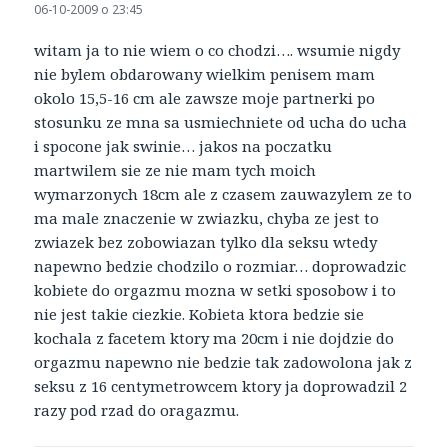
06-10-2009 o 23:45
witam ja to nie wiem o co chodzi…. wsumie nigdy
nie bylem obdarowany wielkim penisem mam
okolo 15,5-16 cm ale zawsze moje partnerki po
stosunku ze mna sa usmiechniete od ucha do ucha
i spocone jak swinie… jakos na poczatku
martwilem sie ze nie mam tych moich
wymarzonych 18cm ale z czasem zauwazylem ze to
ma male znaczenie w zwiazku, chyba ze jest to
zwiazek bez zobowiazan tylko dla seksu wtedy
napewno bedzie chodzilo o rozmiar… doprowadzic
kobiete do orgazmu mozna w setki sposobow i to
nie jest takie ciezkie. Kobieta ktora bedzie sie
kochala z facetem ktory ma 20cm i nie dojdzie do
orgazmu napewno nie bedzie tak zadowolona jak z
seksu z 16 centymetrowcem ktory ja doprowadzil 2
razy pod rzad do oragazmu.