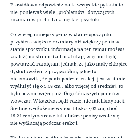
Prawidłowa odpowiedź na te wszystkie pytania to
nie, ponieważ wiele „problemów” dotyczących
rozmiarów pochodzi z męskiej psychiki.
Co więcej, mniejszy penis w stanie spoczynku
przybiera większe rozmiary niż większy penis w
stanie spoczynku. informacje na ten temat możesz
znaleźć na stronie (zobacz tutaj), więc nie będę
powtarzać. Pamiętam jednak, że jako mały chłopiec
dyskutowałem z przyjaciółmi, jakie to
niesamowite, że penis podczas erekcji jest w stanie
wydłużyć się o 5,08 cm , albo więcej od średniej. To
było pewnie więcej niż długość naszych penisów
wówczas. W każdym bądź razie, nie mieliśmy racji.
Średnie wydłużenie wynosi blisko 7,62 cm, choć
15,24 centymetrowe lub dłuższe penisy wcale się
nie wydłużają podczas erekcji.
Kiedy powiem, że długość penisa nie ma znaczenia