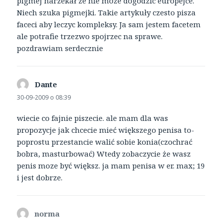
pigmej narzekał ze nie moze dogodzic europejce.
Niech szuka pigmejki. Takie artykuły czesto pisza
faceci aby leczyc kompleksy. Ja sam jestem facetem
ale potrafie trzezwo spojrzec na sprawe.
pozdrawiam serdecznie
Dante
pisze:
30-09-2009 o 08:39
wiecie co fajnie piszecie. ale mam dla was
propozycje jak chcecie mieć większego penisa to-
poprostu przestancie walić sobie konia(czochrać
bobra, masturbować) Wtedy zobaczycie że wasz
penis moze być większ. ja mam penisa w er. max; 19
i jest dobrze.
norma
pisze: