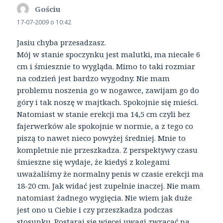
Gościu
pisze:
17-07-2009 o 10:42
Jasiu chyba przesadzasz.
Mój w stanie spoczynku jest malutki, ma niecałe 6
cm i śmiesznie to wygląda. Mimo to taki rozmiar
na codzień jest bardzo wygodny. Nie mam
problemu noszenia go w nogawce, zawijam go do
góry i tak noszę w majtkach. Spokojnie się mieści.
Natomiast w stanie erekcji ma 14,5 cm czyli bez
fajerwerków ale spokojnie w normie, a z tego co
piszą to nawet nieco powyżej średniej. Mnie to
kompletnie nie przeszkadza. Z perspektywy czasu
śmieszne się wydaje, że kiedyś z kolegami
uważaliśmy że normalny penis w czasie erekcji ma
18-20 cm. Jak widać jest zupełnie inaczej. Nie mam
natomiast żadnego wygięcia. Nie wiem jak duże
jest ono u Ciebie i czy przeszkadza podczas
stosunku. Postaraj się więcej uwagi zwracać na