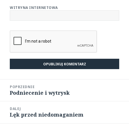
WITRYNA INTERNETOWA
Nawigacja
POPRZEDNIE
wpisu
Podniecenie i wytrysk
Poprzedni
wpis:
DALEJ
Lęk przed niedomaganiem
Następny
wpis: