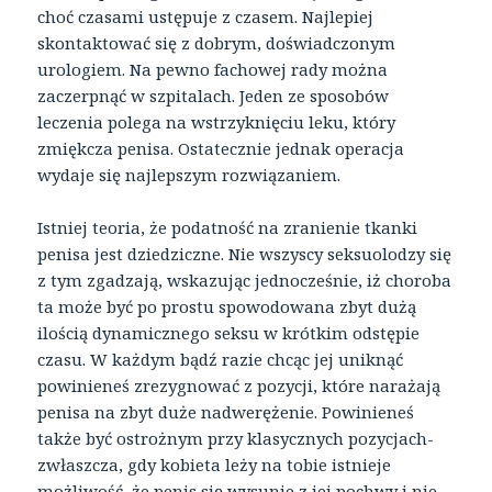
choć czasami ustępuje z czasem. Najlepiej
skontaktować się z dobrym, doświadczonym
urologiem. Na pewno fachowej rady można
zaczerpnąć w szpitalach. Jeden ze sposobów
leczenia polega na wstrzyknięciu leku, który
zmiękcza penisa. Ostatecznie jednak operacja
wydaje się najlepszym rozwiązaniem.
Istniej teoria, że podatność na zranienie tkanki
penisa jest dziedziczne. Nie wszyscy seksuolodzy się
z tym zgadzają, wskazując jednocześnie, iż choroba
ta może być po prostu spowodowana zbyt dużą
ilością dynamicznego seksu w krótkim odstępie
czasu. W każdym bądź razie chcąc jej uniknąć
powinieneś zrezygnować z pozycji, które narażają
penisa na zbyt duże nadwerężenie. Powinieneś
także być ostrożnym przy klasycznych pozycjach-
zwłaszcza, gdy kobieta leży na tobie istnieje
możliwość, że penis się wysunie z jej pochwy i nie