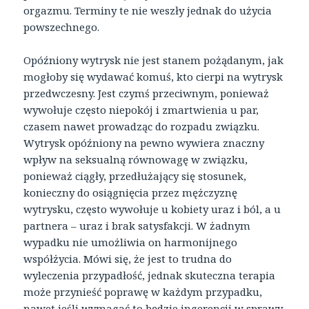
orgazmu. Terminy te nie weszły jednak do użycia
powszechnego.
Opóźniony wytrysk nie jest stanem pożądanym, jak
mogłoby się wydawać komuś, kto cierpi na wytrysk
przedwczesny. Jest czymś przeciwnym, ponieważ
wywołuje często niepokój i zmartwienia u par,
czasem nawet prowadząc do rozpadu związku.
Wytrysk opóźniony na pewno wywiera znaczny
wpływ na seksualną równowagę w związku,
ponieważ ciągły, przedłużający się stosunek,
konieczny do osiągnięcia przez mężczyznę
wytrysku, często wywołuje u kobiety uraz i ból, a u
partnera – uraz i brak satysfakcji. W żadnym
wypadku nie umożliwia on harmonijnego
współżycia. Mówi się, że jest to trudna do
wyleczenia przypadłość, jednak skuteczna terapia
może przynieść poprawę w każdym przypadku,
nawet jeśli wymagać to będzie ingerencji w sprawy