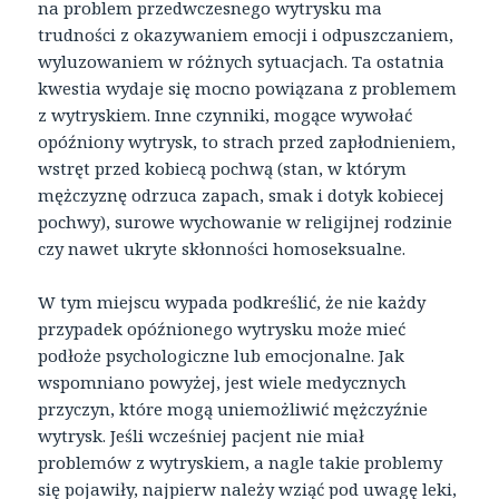
na problem przedwczesnego wytrysku ma
trudności z okazywaniem emocji i odpuszczaniem,
wyluzowaniem w różnych sytuacjach. Ta ostatnia
kwestia wydaje się mocno powiązana z problemem
z wytryskiem. Inne czynniki, mogące wywołać
opóźniony wytrysk, to strach przed zapłodnieniem,
wstręt przed kobiecą pochwą (stan, w którym
mężczyznę odrzuca zapach, smak i dotyk kobiecej
pochwy), surowe wychowanie w religijnej rodzinie
czy nawet ukryte skłonności homoseksualne.
W tym miejscu wypada podkreślić, że nie każdy
przypadek opóźnionego wytrysku może mieć
podłoże psychologiczne lub emocjonalne. Jak
wspomniano powyżej, jest wiele medycznych
przyczyn, które mogą uniemożliwić mężczyźnie
wytrysk. Jeśli wcześniej pacjent nie miał
problemów z wytryskiem, a nagle takie problemy
się pojawiły, najpierw należy wziąć pod uwagę leki,