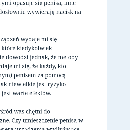
rymi opasuje się penisa, inne
dosłownie wywierają nacisk na
urządzeń wydaje mi się
, które kiedykolwiek
ie dowodzi jednak, że metody
daje mi się, że każdy, kto
nym) penisem za pomocą
k niewielkie jest ryzyko
 jest warte efektów.
śród was chętni do
czne. Czy umieszczenie penisa w
wiera urządzenia wydłużające,