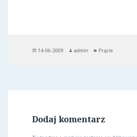
Opublikowano
Autor
Kategorie
14-06-2009
admin
Prącie
Dodaj komentarz