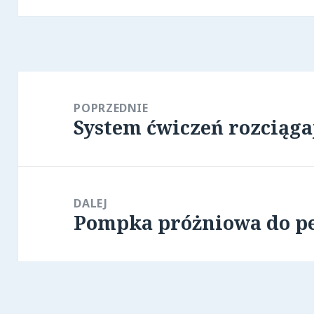
Nawigacja
wpisu
POPRZEDNIE
System ćwiczeń rozciąga
Poprzedni
wpis:
DALEJ
Pompka próżniowa do p
Następny
wpis: