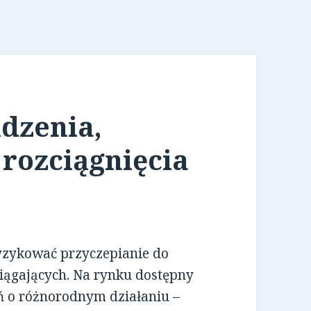
ądzenia,
rozciągnięcia
 ryzykować przyczepianie do
iągających. Na rynku dostępny
eń o różnorodnym działaniu –