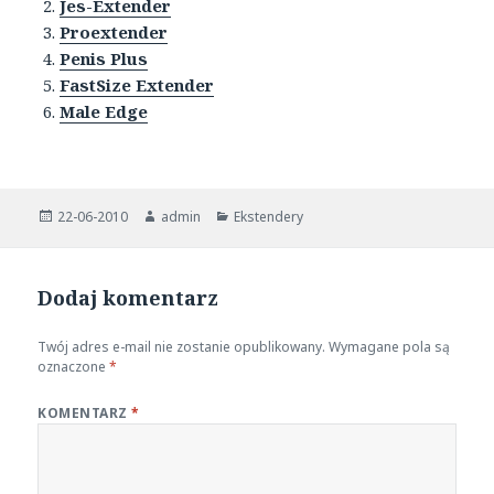
Jes-Extender
Proextender
Penis Plus
FastSize Extender
Male Edge
Opublikowano
Autor
Kategorie
22-06-2010
admin
Ekstendery
Dodaj komentarz
Twój adres e-mail nie zostanie opublikowany.
Wymagane pola są
oznaczone
*
KOMENTARZ
*